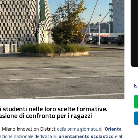
Is
 studenti nelle loro scelte formative.
sione di confronto per i ragazzi
 Milano Innovation District
della prima giornata di ‘
Orienta
ione nazionale dedicata all’
orientamento scolastico
e al