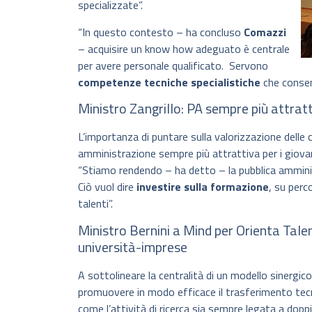
specializzate”.
“In questo contesto – ha concluso
Comazzi
– acquisire un know how adeguato è centrale
per avere personale qualificato. Servono
competenze tecniche specialistiche
che consent
Ministro Zangrillo: PA sempre più attratt
L’importanza di puntare sulla valorizzazione delle
amministrazione sempre più attrattiva per i giova
“Stiamo rendendo – ha detto – la pubblica amminis
Ciò vuol dire
investire sulla formazione
, su perco
talenti”.
Ministro Bernini a Mind per Orienta Talen
università-imprese
A sottolineare la centralità di un modello sinergic
promuovere in modo efficace il trasferimento tecn
come l’attività di ricerca sia sempre legata a dopp