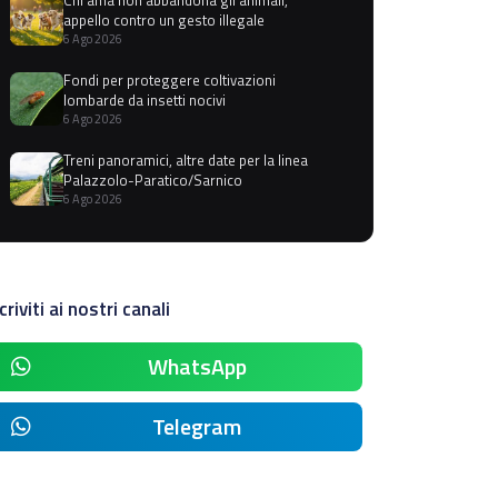
appello contro un gesto illegale
6 Ago 2026
Fondi per proteggere coltivazioni
lombarde da insetti nocivi
6 Ago 2026
Treni panoramici, altre date per la linea
Palazzolo-Paratico/Sarnico
6 Ago 2026
criviti ai nostri canali
WhatsApp
Telegram