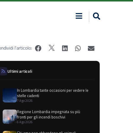
ndividi l'articolo:
Ultimi articoli
In Lombardia tante occasioni per vedere le
stelle cadenti
7 Ago 2026
Regione Lombardia impegnata su più
fronti per gli incendi boschivi
6 Ago 2026
Chi ama non abbandona gli animali,