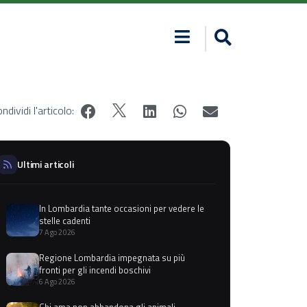
ndividi l'articolo:
Ultimi articoli
In Lombardia tante occasioni per vedere le
stelle cadenti
7 Ago 2026
Regione Lombardia impegnata su più
fronti per gli incendi boschivi
6 Ago 2026
Chi ama non abbandona gli animali,