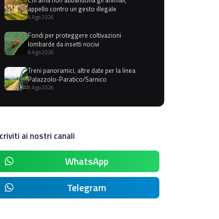
appello contro un gesto illegale
6 Ago 2026
Fondi per proteggere coltivazioni
lombarde da insetti nocivi
6 Ago 2026
Treni panoramici, altre date per la linea
Palazzolo-Paratico/Sarnico
6 Ago 2026
criviti ai nostri canali
WhatsApp
Telegram