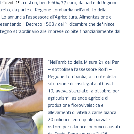
al
Covid-19
, i ristori, ben 6.604,77 euro, da parte di Regione
eto, da parte di Regione Lombardia nell’ambito della
. Lo annuncia l’assessore all’Agricoltura, Alimentazione e
resentando il Decreto 15037 dell’1 dicembre che definisce
ostegno straordinario alle imprese colpite finanziariamente dal
“Nell’ambito della Misura 21 del Psr
– sottolinea l’assessore Rolfi –
Regione Lombardia, a fronte della
situazione di crisi legata al Covid-
19, aveva stanziato, a ottobre, per
agriturismi, aziende agricole di
produzione florovivaistica e
allevamenti di vitelli a carne bianca
20 milioni di euro quale parziale
ristoro per i danni economici causati
dal Covid. Sono arrivate 3.126