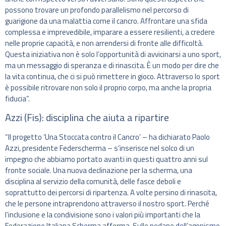
possono trovare un profondo parallelismo nel percorso di
guarigione da una malattia come il cancro. Affrontare una sfida
complessa e imprevedibile, imparare a essere resilienti, a credere
nelle proprie capacità, e non arrendersi di fronte alle difficoltà.
Questa iniziativa non è solo l’opportunità di avvicinarsi a uno sport,
ma un messaggio di speranza e di rinascita. È un modo per dire che
la vita continua, che ci si può rimettere in gioco. Attraverso lo sport
è possibile ritrovare non solo il proprio corpo, ma anche la propria
fiducia”.
Azzi (Fis): disciplina che aiuta a ripartire
“Il progetto ‘Una Stoccata contro il Cancro’ – ha dichiarato Paolo
Azzi, presidente Federscherma – s’inserisce nel solco di un
impegno che abbiamo portato avanti in questi quattro anni sul
fronte sociale. Una nuova declinazione per la scherma, una
disciplina al servizio della comunità, delle fasce deboli e
soprattutto dei percorsi di ripartenza. A volte persino di rinascita,
che le persone intraprendono attraverso il nostro sport. Perché
l’inclusione e la condivisione sono i valori più importanti che la
Federazione Italiana Scherma afferma. Sulle pedane dell’agonismo