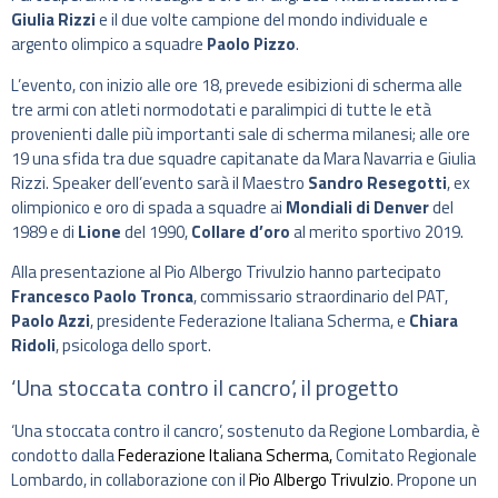
Giulia Rizzi
e il due volte campione del mondo individuale e
argento olimpico a squadre
Paolo Pizzo
.
L’evento, con inizio alle ore 18, prevede esibizioni di scherma alle
tre armi con atleti normodotati e paralimpici di tutte le età
provenienti dalle più importanti sale di scherma milanesi; alle ore
19 una sfida tra due squadre capitanate da Mara Navarria e Giulia
Rizzi. Speaker dell’evento sarà il Maestro
Sandro Resegotti
, ex
olimpionico e oro di spada a squadre ai
Mondiali di Denver
del
1989 e di
Lione
del 1990,
Collare d’oro
al merito sportivo 2019.
Alla presentazione al Pio Albergo Trivulzio hanno partecipato
Francesco Paolo Tronca
, commissario straordinario del PAT,
Paolo Azzi
, presidente Federazione Italiana Scherma, e
Chiara
Ridoli
, psicologa dello sport.
‘Una stoccata contro il cancro’, il progetto
‘Una stoccata contro il cancro’, sostenuto da Regione Lombardia, è
condotto dalla
Federazione Italiana Scherma,
Comitato Regionale
Lombardo, in collaborazione con il
Pio Albergo Trivulzio
. Propone un