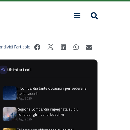
ndividi l'articolo:
Ultimi articoli
In Lombardia tante occasioni per vedere le
stelle cadenti
7 Ago 2026
Regione Lombardia impegnata su più
fronti per gli incendi boschivi
6 Ago 2026
Chi ama non abbandona gli animali,