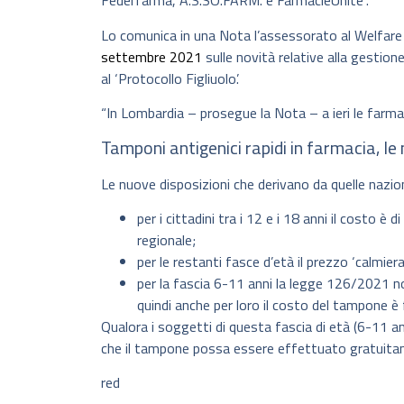
Federfarma, A.S.SO.FARM. e FarmacieUnite”.
Lo comunica in una Nota l’assessorato al Welfare
settembre 2021
sulle novità relative alla gestion
al ‘Protocollo Figliuolo’.
“In Lombardia – prosegue la Nota – a ieri le farma
Tamponi antigenici rapidi in farmacia, le
Le nuove disposizioni che derivano da quelle nazion
per i cittadini tra i 12 e i 18 anni il costo è
regionale;
per le restanti fasce d’età il prezzo ‘calmie
per la fascia 6-11 anni la legge 126/2021 non
quindi anche per loro il costo del tampone è
Qualora i soggetti di questa fascia di età (6-11 an
che il tampone possa essere effettuato gratuitam
red