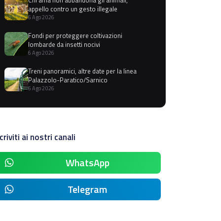
appello contro un gesto illegale
6 Ago 2026
Fondi per proteggere coltivazioni
lombarde da insetti nocivi
6 Ago 2026
Treni panoramici, altre date per la linea
Palazzolo-Paratico/Sarnico
6 Ago 2026
criviti ai nostri canali
WhatsApp
Telegram