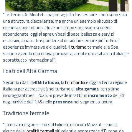
“Le Terme De Montel – ha proseguito l’assessore –non sono solo
una struttura d’eccellenza, ma anche un esempio virtuoso di
rigenerazione urbana . Dove un tempo sorgevano scuderie
abbandonate, oggi si apre un’oasi di pace, bellezza e servizi
esclusivi, capace di rispondere al desiderio sempre più forte di
esperienze immersive e di qualità. Il
turismo
termale e le Spa
stanno vivendo una nuova primavera, amate dai visitatori italiani e
soprattutto internazionali”.
I dati dell’Alta Gamma
Secondo i dati dell’
Elite Index
, la
Lombardia
è oggi la terza regione
italiana per attrattività nel turismo di
alta gamma
, con stime
incoraggianti per il 2025. Si prevede infatti un
incremento
del 2%
negli
arrivi
e dell’1,4% nelle
presenze
nel segmento luxury.
Tradizione termale
“La nostra regione – ha sottolineato ancora Mazzali –vanta
alcune delle
località termali
più celebri e apprezzate d’Europa da