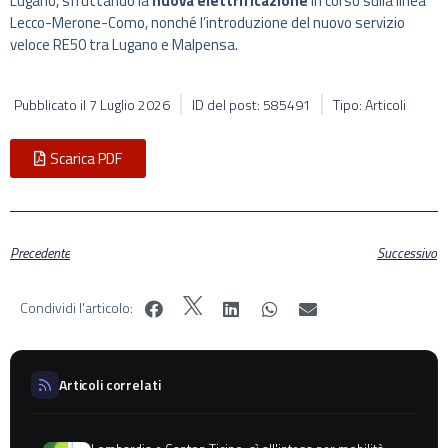
Lugano, sfruttando la
nuova elettrificazione
in corso sulla linea
Lecco-Merone-Como, nonché l’introduzione del nuovo servizio
veloce RE50 tra Lugano e Malpensa.
Pubblicato il
7 Luglio 2026
ID del post: 585491
Tipo: Articoli
Scarica PDF
Precedente
Successivo
Condividi l'articolo:
Articoli correlati