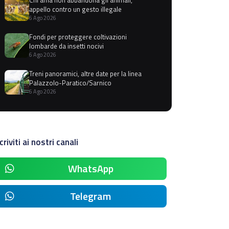
appello contro un gesto illegale
6 Ago 2026
Fondi per proteggere coltivazioni
lombarde da insetti nocivi
6 Ago 2026
Treni panoramici, altre date per la linea
Palazzolo-Paratico/Sarnico
6 Ago 2026
criviti ai nostri canali
WhatsApp
Telegram