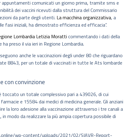
er appuntamenti comunicati un giorno prima, tramite sms e
onibilità dei vaccini ricevuti dalla struttura del Commissario
ezioni da parte degli utenti.
La macchina organizzativa
, a
e fasi iniziali, ha dimostrato efficienza ed efficacia”.
egione Lombardia Letizia Moratti
commentando i dati della
 ha preso il via ieri in Regione Lombardia.
seguono anche le vaccinazioni degli under 80 che riguardano
ate 8843, per un totale di vaccinati in tutte le Ats lombarde
re con convinzione
 è toccato un totale complessivo pari a 439026, di cui
armacie e 15584 dai medici di medicina generale. Gli anziani
e la loro adesione alla vaccinazione attraverso i tre canali a
, in modo da realizzare la più ampia copertura possibile di
ie.online/wp-content/uploads/2021/02/SIAVR-Report-