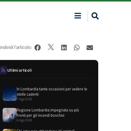
ndividi l'articolo:
Ultimi articoli
In Lombardia tante occasioni per vedere le
stelle cadenti
7 Ago 2026
Regione Lombardia impegnata su più
fronti per gli incendi boschivi
6 Ago 2026
Chi ama non abbandona gli animali,