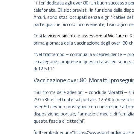
‘1 ter’ dedicata agli over 80. Un buon successo p
telefonata. Gli slot previsti, in funzione della disp
Arcuri, sono stati occupati senza significative def
parte qualche piccolo inconveniente, fisiologico nell
Così la
vicepresidente e assessore al Welfare di R
prima giornata della vaccinazione degli over ’80 che
“Nel frattempo – continua la vicepresidente – pro
le categorie comprese in questa fase. Ieri sono st
di 12.511”.
Vaccinazione over 80, Moratti: prosegui
“Sul fronte delle adesioni – conclude Moratti – si
297536 effettuate sul portale, 125906 presso le f
over 80 devono proseguire con convinzione a fornir
disposizione, portale, farmacie e medici di famiglia
questa fascia di cittadini”.
[pdf-embedder url=”https://www.lombardianotiz