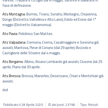
Varese, Tradate e Cittiglio dal 4 maggio; Saronno e Gallarate in
fase di definizione.
Ats Montagna
: Bormio, Tirano, Sondrio, Morbegno, Chiavenna,
Dongo (Distretto Valtellina e Alto Lario); Edolo ed Esine dal 1°
maggio (Distretto Valcamonica).
Ats Pavia
: Policlinico San Matteo.
Ats Valpadana
: Cremona, Crema, Casalmaggiore e Soresina già
avviati; Mantova, Pieve di Coriano (dal 29 aprile); Bozzolo e
Castiglione delle Stiviere dal 4 maggio.
Ats Bergamo
: Albino, Alzano Lombardo già avviati; Clusone dal 29
aprile, Piario dal 30 aprile.
Ats Brescia
: Brescia, Manerbio, Desenzano, Chiari e Montichiari già
avviati.
dvd
Pubblicato il
28 Aprile 2020
ID del post: 23796
Tipo: Articoli