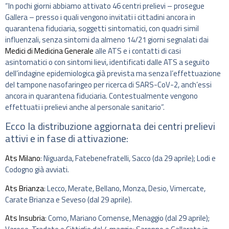
“In pochi giorni abbiamo attivato 46 centri prelievi – prosegue
Gallera – presso i quali vengono invitati i cittadini ancora in
quarantena fiduciaria, soggetti sintomatici, con quadri simil
influenzali, senza sintomi da almeno 14/21 giorni segnalati dai
Medici di Medicina Generale
alle ATS e i contatti di casi
asintomatici o con sintomi lievi, identificati dalle ATS a seguito
dell’indagine epidemiologica già prevista ma senza l’effettuazione
del tampone nasofaringeo per ricerca di SARS-CoV-2, anch’essi
ancora in quarantena fiduciaria. Contestualmente vengono
effettuati i prelievi anche al personale sanitario”.
Ecco la distribuzione aggiornata dei centri prelievi
attivi e in fase di attivazione:
Ats Milano
: Niguarda, Fatebenefratelli, Sacco (da 29 aprile); Lodi e
Codogno già avviati.
Ats Brianza
: Lecco, Merate, Bellano, Monza, Desio, Vimercate,
Carate Brianza e Seveso (dal 29 aprile).
Ats Insubria
: Como, Mariano Comense, Menaggio (dal 29 aprile);