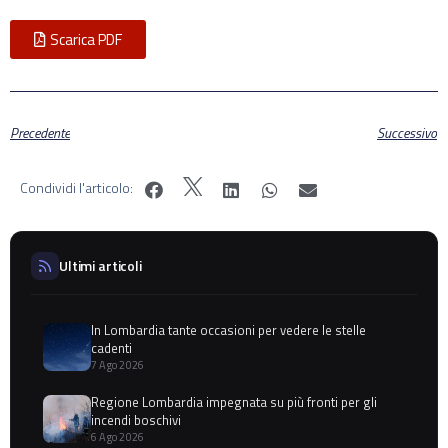
Scarica PDF
Precedente
Successivo
Condividi l'articolo:
Ultimi articoli
In Lombardia tante occasioni per vedere le stelle
cadenti
7 Ago 2026
Regione Lombardia impegnata su più fronti per gli
incendi boschivi
6 Ago 2026