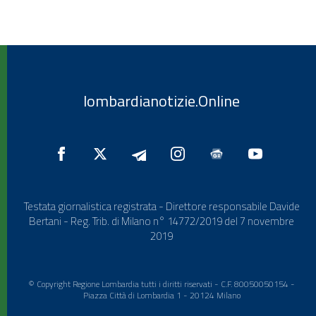
lombardianotizie.Online
Testata giornalistica registrata - Direttore responsabile Davide
Bertani - Reg. Trib. di Milano n° 14772/2019 del 7 novembre
2019
© Copyright Regione Lombardia tutti i diritti riservati - C.F. 80050050154 -
Piazza Città di Lombardia 1 - 20124 Milano