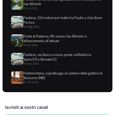
San Michele
3 Giu 2026
Paullese, 39,5 milioni per tratto tra Paullo e Zelo Buon
Persico
29 Mag 2026
Ponte di Paderno, Rfi: nuovo San Michele in
affiancamento all'attuale
15 Dic 2025
Paullese, via libera a nuovo ponte sull'Adda tra
Spino/CR e Bisnate/LO
18 Nov 2025
Pedemontana, sopralluogo al cantiere della galleria di
Biassono (MB)
21 Ott 2025
Iscriviti ai nostri canali