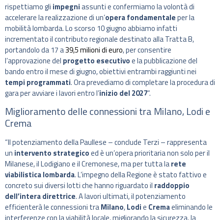
rispettiamo gli
impegni
assunti e confermiamo la volontà di
accelerare la realizzazione di un’
opera fondamentale
per la
mobilità lombarda. Lo scorso 10 giugno abbiamo infatti
incrementato il contributo regionale destinato alla Tratta B,
portandolo da 17 a
39,5 milioni di euro
, per consentire
l’approvazione del
progetto esecutivo
e la pubblicazione del
bando entro il mese di giugno, obiettivi entrambi raggiunti nei
tempi programmati
. Ora prevediamo di completare la procedura di
gara per avviare i lavori entro l’
inizio del 2027
“.
Miglioramento delle connessioni tra Milano, Lodi e
Crema
“Il potenziamento della Paullese – conclude Terzi – rappresenta
un
intervento strategico
ed è un’opera prioritaria non solo per il
Milanese, il Lodigiano e il Cremonese, ma per tutta la
rete
viabilistica lombarda
. L’impegno della Regione è stato fattivo e
concreto sui diversi lotti che hanno riguardato il
raddoppio
dell’intera direttrice
. A lavori ultimati, il potenziamento
efficienterà le connessioni tra
Milano
,
Lodi
e
Crema
eliminando le
interferenze con la viabilità locale, migliorando la sicurezza, la