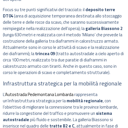
Focus su tre punti significativi del tracciato: il
deposito terre
DT04
(area di acquisizione temporanea destinata allo stoccaggio
delle terre e delle rocce da scavo, che saranno successivamente
reimpiegate nella realizzazione dell’opera); la
galleria Biassono 2
(lunga 630 metri e realizzata con il metodo ‘Milano’ che prevede la
costruzione della galleria tra diaframmi in calcestruzzo armato.
Attualmente sono in corso le attività di scavo e la realizzazione
dei diaframmi); la
trincea 09
(tratto autostradale a cielo aperto di
circa 100 metri, realizzato tra due paratie di diaframmi in
calcestruzzo armato con tiranti. Anche in questo caso, sono in
corso le operazioni di scavo e completamento strutturale).
Infrastruttura strategica per la mobilità regionale
L’
Autostrada Pedemontana Lombarda
rappresenta
un’infrastruttura strategica per la
mobilità regionale
, con
l’obiettivo di migliorare la connessione tra le province lombarde,
ridurre la congestione del traffico e promuovere un
sistema
autostradale
più fluido e sostenibile. La galleria Biassono si
inserisce nel quadro delle
tratte B2 e C
, attualmente in fase di