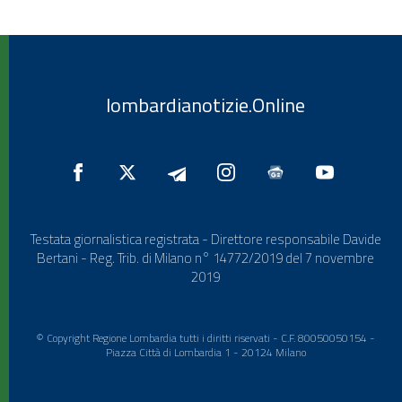
lombardianotizie.Online
Testata giornalistica registrata - Direttore responsabile Davide
Bertani - Reg. Trib. di Milano n° 14772/2019 del 7 novembre
2019
© Copyright Regione Lombardia tutti i diritti riservati - C.F. 80050050154 -
Piazza Città di Lombardia 1 - 20124 Milano