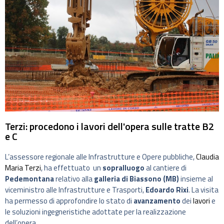
Terzi: procedono i lavori dell'opera sulle tratte B2
e C
L’assessore regionale alle Infrastrutture e Opere pubbliche,
Claudia
Maria Terzi
, ha effettuato un
sopralluogo
al cantiere di
Pedemontana
relativo alla
galleria di Biassono (MB)
insieme al
viceministro alle Infrastrutture e Trasporti,
Edoardo Rixi
. La visita
ha permesso di approfondire lo stato di
avanzamento
dei
lavori
e
le soluzioni ingegneristiche adottate per la realizzazione
dell’opera.