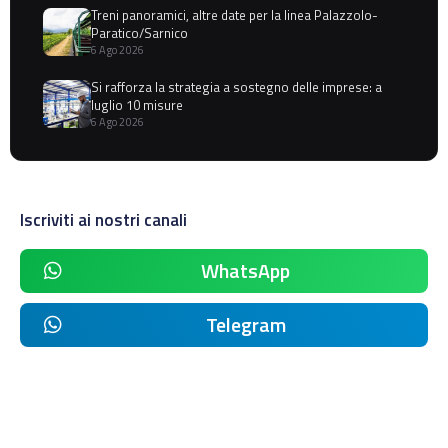
Treni panoramici, altre date per la linea Palazzolo-
Paratico/Sarnico
6 Ago 2026
Si rafforza la strategia a sostegno delle imprese: a
luglio 10 misure
6 Ago 2026
Iscriviti ai nostri canali
WhatsApp
Telegram