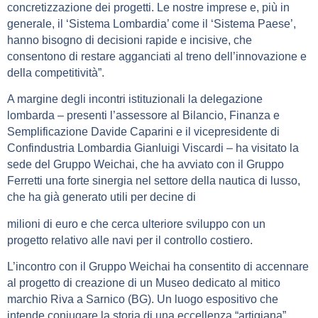
concretizzazione
dei progetti. Le nostre imprese e, più in
generale, il ‘Sistema
Lombardia’ come il ‘Sistema Paese’,
hanno bisogno di decisioni
rapide e incisive, che
consentono di restare agganciati al treno
dell’innovazione e
della competitività”.
A margine degli incontri istituzionali la delegazione
lombarda –
presenti l’assessore al Bilancio, Finanza e
Semplificazione
Davide Caparini e il vicepresidente di
Confindustria Lombardia
Gianluigi Viscardi – ha visitato la
sede del Gruppo Weichai, che
ha avviato con il Gruppo
Ferretti una forte sinergia nel settore
della nautica di lusso,
che ha già generato utili per decine di
milioni di euro e che cerca ulteriore sviluppo con un
progetto
relativo alle navi per il controllo costiero.
L’incontro con il Gruppo Weichai ha consentito di accennare
al
progetto di creazione di un Museo dedicato al mitico
marchio
Riva a Sarnico (BG). Un luogo espositivo che
intende coniugare
la storia di una eccellenza “artigiana”