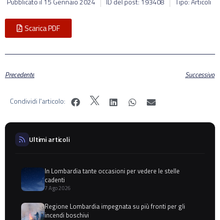
Pubblicato il
15 Gennaio 2024
ID del post: 193408
Tipo: Articoli
Scarica PDF
Precedente
Successivo
Condividi l'articolo:
Ultimi articoli
In Lombardia tante occasioni per vedere le stelle
cadenti
7 Ago 2026
Regione Lombardia impegnata su più fronti per gli
incendi boschivi