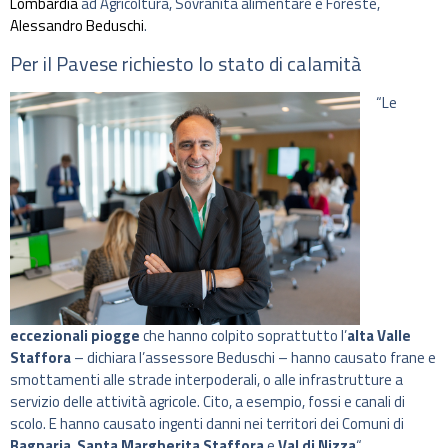
Lombardia
ad Agricoltura, Sovranità alimentare e Foreste,
Alessandro Beduschi
.
Per il Pavese richiesto lo stato di calamità
“Le
eccezionali piogge
che hanno colpito soprattutto l’
alta Valle
Staffora
– dichiara l’assessore Beduschi – hanno causato frane e
smottamenti alle strade interpoderali, o alle infrastrutture a
servizio delle attività agricole. Cito, a esempio, fossi e canali di
scolo. E hanno causato ingenti danni nei territori dei Comuni di
Bagnaria
,
Santa Margherita Staffora
e
Val di Nizza
“.