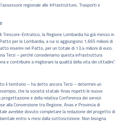
 l’assessore regionale alle Infrastrutture, Trasporti e
e
e di Trescore-Entratico, la Regione Lombardia ha già messo in
 Patto per la Lombardia, a cui si aggiungono 1,665 milioni di
to inserire nel Patto, per un totale di 13,4 milioni di euro.
ia Terzi – perché consideriamo questa infrastruttura
a e contribuire a migliorare la qualità della vita dei cittadini”.
to il territorio – ha detto ancora Terzi – determini un
 esempio, che la società statale Anas rispetti le nuove
progettazione e della relativa Conferenza dei servizi
 base alla Convenzione tra Regione, Anas e Provincia di
ale avrebbe dovuto completare la redazione del progetto di
mbientale entro 4 mesi dalla sottoscrizione. Non bisogna