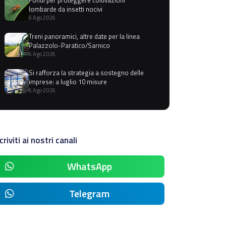
lombarde da insetti nocivi
6 Ago 2026
Treni panoramici, altre date per la linea
Palazzolo-Paratico/Sarnico
6 Ago 2026
Si rafforza la strategia a sostegno delle
imprese: a luglio 10 misure
6 Ago 2026
criviti ai nostri canali
WhatsApp
Telegram