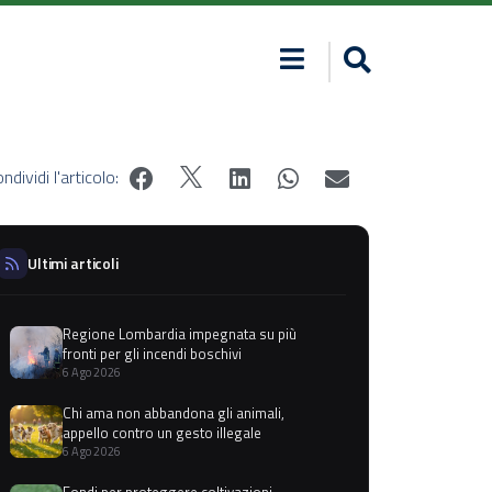
ndividi l'articolo:
Ultimi articoli
Regione Lombardia impegnata su più
fronti per gli incendi boschivi
6 Ago 2026
Chi ama non abbandona gli animali,
appello contro un gesto illegale
6 Ago 2026
Fondi per proteggere coltivazioni