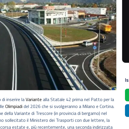
Is
di inserire la
Variante
alla Statale 42 prima nel Patto per la
lle
Olimpiadi
del 2026 che si svolgeranno a Milano e Cortina.
ne della Variante di Trescore (in provincia di bergamo) nel
o sollecitato il Ministero dei Trasporti con due lettere, la
la scorsa estate e, più recentemente, una seconda indirizzata