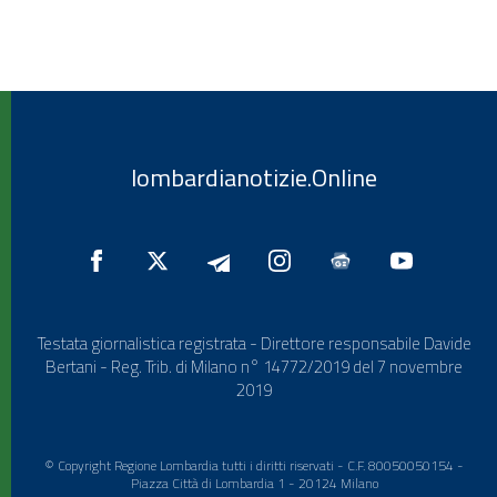
lombardianotizie.Online
Testata giornalistica registrata - Direttore responsabile Davide
Bertani - Reg. Trib. di Milano n° 14772/2019 del 7 novembre
2019
© Copyright Regione Lombardia tutti i diritti riservati - C.F. 80050050154 -
Piazza Città di Lombardia 1 - 20124 Milano