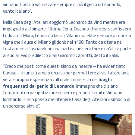
vinciano. Così da valorizzare sempre di più il genio di Leonardo,
vanto italiano”.
Nella Casa degli Atellani soggiornò Leonardo da Vinci mentre era
impegnato a dipingere l’Ultima Cena. Quando i francesi sconfissero
Ludovico il Moro, Leonardo lasciò Milano ma ebbe sempre a cuore la
vigna che il duca di Milano gli donò nel 1498. Tanto da citarla nel
testamento, lasciandone una parte a un servitore e un’altra parte
al suo allievo prediletto Gian Giacomo Caprotti, detto il Salaì.
“Credo che posti come questi siano da inserire – ha evidenziato
Caruso – in un più ampio circuito per permettere al visitatore una
vera e propria esperienza culturale immersiva nei
luoghi
frequentati dal genio di Leonardo
. Immagino che ci siano i
tempi maturi per ipotizzare un vero e proprio ‘circuito Vinciano
lombardo’. E non posso che ritenere Casa degli Atellani il simbolo di
un percorso simile”.