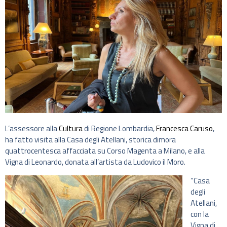
L’assessore alla
Cultura
di Regione Lombardia,
Francesca Caruso
,
ha fatto visita alla Casa degli Atellani, storica dimora
quattrocentesca affacciata su Corso Magenta a Milano, e alla
Vigna di Leonardo, donata all’artista da Ludovico il Moro.
“Casa
degli
Atellani,
con la
Vigna di