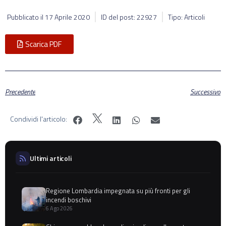
Pubblicato il
17 Aprile 2020
ID del post: 22927
Tipo: Articoli
Scarica PDF
Precedente
Successivo
Condividi l'articolo:
Ultimi articoli
Regione Lombardia impegnata su più fronti per gli
incendi boschivi
6 Ago 2026