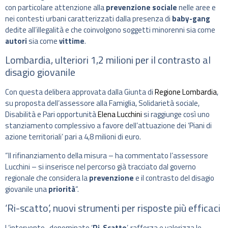
con particolare attenzione alla
prevenzione sociale
nelle aree e
nei contesti urbani caratterizzati dalla presenza di
baby-gang
dedite all’illegalità e che coinvolgono soggetti minorenni sia come
autori
sia come
vittime
.
Lombardia, ulteriori 1,2 milioni per il contrasto al
disagio giovanile
Con questa delibera approvata dalla Giunta di
Regione Lombardia
,
su proposta dell’assessore alla Famiglia, Solidarietà sociale,
Disabilità e Pari opportunità
Elena Lucchini
si raggiunge così uno
stanziamento complessivo a favore dell’attuazione dei ‘Piani di
azione territoriali’ pari a 4,8 milioni di euro.
“Il rifinanziamento della misura – ha commentato l’assessore
Lucchini – si inserisce nel percorso già tracciato dal governo
regionale che considera la
prevenzione
e il contrasto del disagio
giovanile una
priorità
“.
‘Ri-scatto’, nuovi strumenti per risposte più efficaci
L’intervento, denominato ‘
Ri-Scatto
’, rafforza e valorizza le