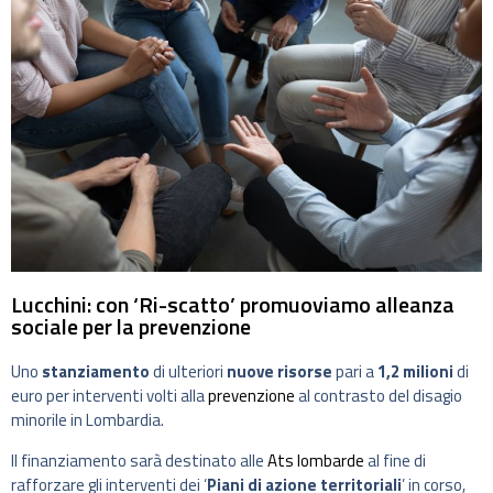
Lucchini: con ‘Ri-scatto’ promuoviamo alleanza
sociale per la prevenzione
Uno
stanziamento
di ulteriori
nuove risorse
pari a
1,2 milioni
di
euro per interventi volti alla
prevenzione
al contrasto del disagio
minorile in Lombardia.
Il finanziamento sarà destinato alle
Ats lombarde
al fine di
rafforzare gli interventi dei ‘
Piani di azione territoriali
’ in corso,