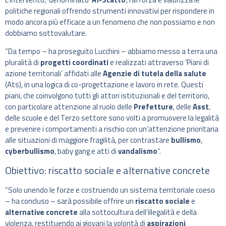
politiche regionali offrendo strumenti innovativi per rispondere in
modo ancora più efficace a un fenomeno che non possiamo e non
dobbiamo sottovalutare.
“Da tempo – ha proseguito Lucchini – abbiamo messo a terra una
pluralità di
progetti coordinati
e realizzati attraverso ‘Piani di
azione territoriali’ affidati alle
Agenzie di tutela della salute
(Ats), in una logica di co-progettazione e lavoro in rete. Questi
piani, che coinvolgono tutti gli attori istituzionali e del territorio,
con particolare attenzione al ruolo delle
Prefetture
, delle
Asst
,
delle scuole e del Terzo settore sono volti a promuovere la legalità
e prevenire i comportamenti a rischio con un’attenzione prioritaria
alle situazioni di maggiore fragilità, per contrastare
bullismo
,
cyberbullismo
, baby gang e atti di
vandalismo
“.
Obiettivo: riscatto sociale e alternative concrete
“Solo unendo le forze e costruendo un sistema territoriale coeso
– ha concluso – sarà possibile offrire un
riscatto sociale
e
alternative
concrete
alla sottocultura dell’illegalità e della
violenza, restituendo ai giovani la volontà di
aspirazioni