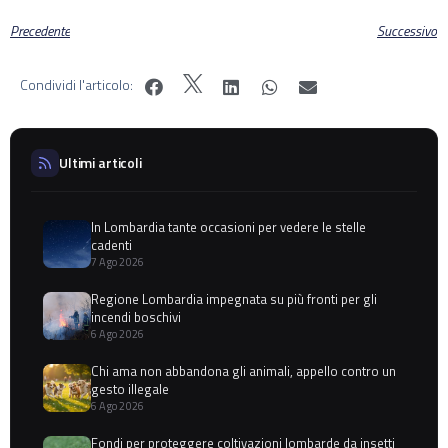
Precedente
Successivo
Condividi l'articolo:
Ultimi articoli
In Lombardia tante occasioni per vedere le stelle
cadenti
7 Ago 2026
Regione Lombardia impegnata su più fronti per gli
incendi boschivi
6 Ago 2026
Chi ama non abbandona gli animali, appello contro un
gesto illegale
6 Ago 2026
Fondi per proteggere coltivazioni lombarde da insetti