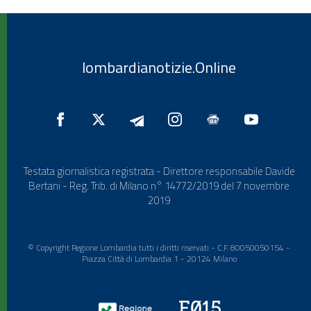
lombardianotizie.Online
Testata giornalistica registrata - Direttore responsabile Davide
Bertani - Reg. Trib. di Milano n° 14772/2019 del 7 novembre
2019
© Copyright Regione Lombardia tutti i diritti riservati - C.F. 80050050154 -
Piazza Città di Lombardia 1 - 20124 Milano