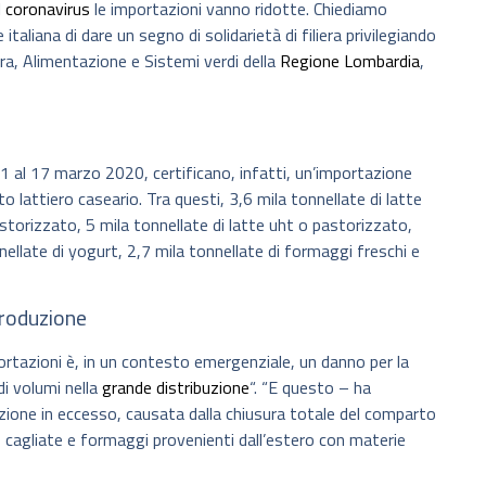
l
coronavirus
le importazioni vanno ridotte. Chiediamo
italiana di dare un segno di solidarietà di filiera privilegiando
tura, Alimentazione e Sistemi verdi della
Regione Lombardia
,
ll’1 al 17 marzo 2020, certificano, infatti, un’importazione
o lattiero caseario. Tra questi, 3,6 mila tonnellate di latte
pastorizzato, 5 mila tonnellate di latte uht o pastorizzato,
nnellate di yogurt, 2,7 mila tonnellate di formaggi freschi e
produzione
rtazioni è, in un contesto emergenziale, un danno per la
i volumi nella
grande distribuzione
“. “E questo – ha
zione in eccesso, causata dalla chiusura totale del comparto
, cagliate e formaggi provenienti dall’estero con materie