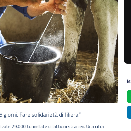
Is
giorni. Fare solidarietà di filiera”
vate 29.000 tonnellate di latticini stranieri. Una cifra