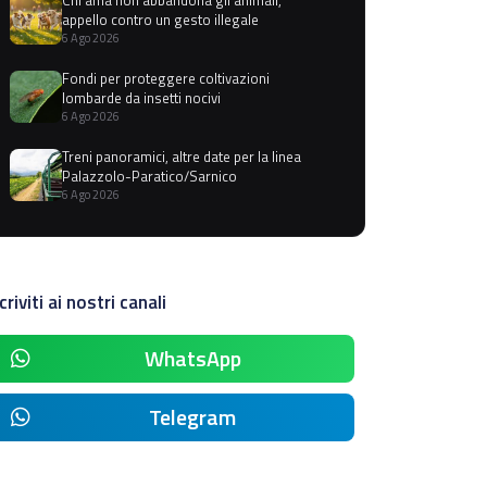
appello contro un gesto illegale
6 Ago 2026
Fondi per proteggere coltivazioni
lombarde da insetti nocivi
6 Ago 2026
Treni panoramici, altre date per la linea
Palazzolo-Paratico/Sarnico
6 Ago 2026
criviti ai nostri canali
WhatsApp
Telegram