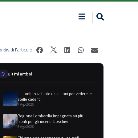
ndividi l'articolo:
Ultimi articoli
In Lombardia tante occasioni per vedere le
stelle cadenti
7 Ago 2026
Regione Lombardia impegnata su più
fronti per gli incendi boschivi
6 Ago 2026
Chi ama non abbandona gli animali,