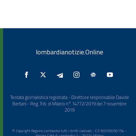
lombardianotizie.Online
Testata giornalistica registrata - Direttore responsabile Davide
Bertani - Reg. Trib. di Milano n° 14772/2019 del 7 novembre
2019
© Copyright Regione Lombardia tutti i diritti riservati - C.F. 80050050154 -
Piazza Città di Lombardia 1 - 20124 Milano