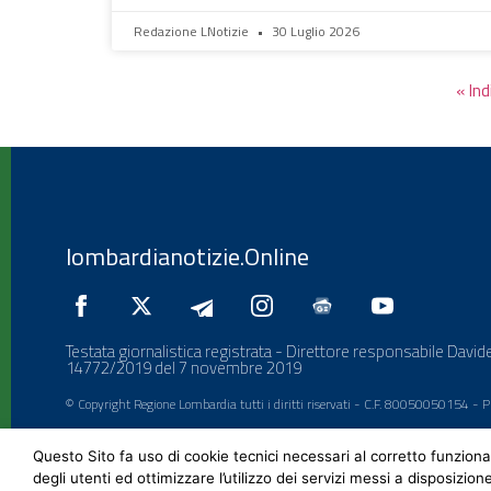
Redazione LNotizie
30 Luglio 2026
« Ind
lombardianotizie.Online
Testata giornalistica registrata - Direttore responsabile Davide
14772/2019 del 7 novembre 2019
© Copyright Regione Lombardia tutti i diritti riservati - C.F. 80050050154 -
Questo Sito fa uso di cookie tecnici necessari al corretto funziona
degli utenti ed ottimizzare l’utilizzo dei servizi messi a disposizion