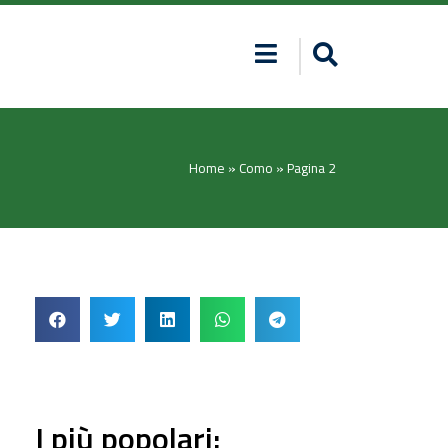
Home
»
Como
»
Pagina 2
I più popolari: