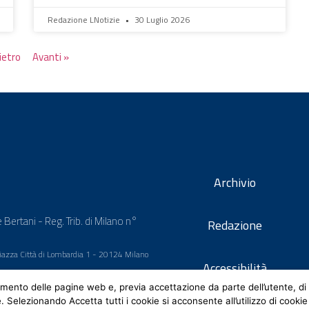
Redazione LNotizie
30 Luglio 2026
ietro
Avanti »
Archivio
 Bertani - Reg. Trib. di Milano n°
Redazione
 Piazza Città di Lombardia 1 - 20124 Milano
Accessibilità
mento delle pagine web e, previa accettazione da parte dell’utente, di 
e. Selezionando Accetta tutti i cookie si acconsente all’utilizzo di cookie